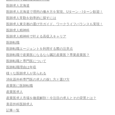
医師求人北海道
医師求人北海道で理想の働き方を実現。Uターン・Iターン歓迎！
医師求人常勤を効率的に探すには
医師求人東京都の選び方ガイド。ワークライフバランスも実現！
医師求人精神科
医師求人精神科で叶える高収入キャリア
医師転職
医師転職エージェントを利用する際の注意点
医師転職で産業医になるなら嘱託産業医？専業産業医？
医師転職と専門医について
医師転職理由は年収
様々な医師求人が見られる
消化器外科専門医の求人の探し方と選び方
産業医に医師転職
産業医求人
産業医求人市場を徹底解剖！今注目の求人とその背景とは？
美容外科医師求人
記事一覧