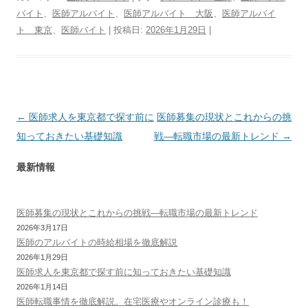
バイト
、
医師アルバイト
、
医師アルバイト 大阪
、
医師アルバイ
ト 東京
、
医師バイト
| 投稿日:
2026年1月29日
|
投
←
医師求人を東京都で探す前に
医師募集の現状とこれからの挑
稿
知っておきたい基礎知識
戦—転職市場の最新トレンド
→
ナ
最新情報
ビ
ゲ
ー
医師募集の現状とこれからの挑戦—転職市場の最新トレンド
2026年3月17日
シ
医師のアルバイトの時給相場を徹底解説
ョ
2026年1月29日
ン
医師求人を東京都で探す前に知っておきたい基礎知識
2026年1月14日
医師転職事情を徹底解説。在宅医療やオンライン診療も！