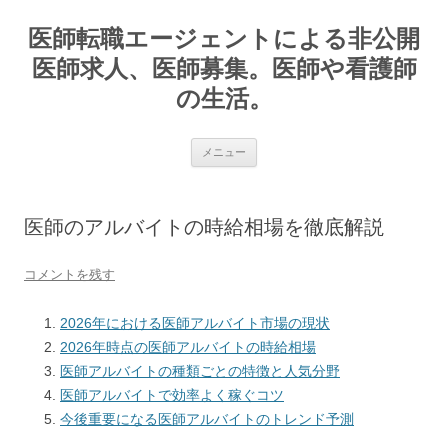
コ
ン
医師転職エージェントによる非公開
テ
ン
ツ
医師求人、医師募集。医師や看護師
へ
ス
の生活。
キ
ッ
プ
メニュー
医師のアルバイトの時給相場を徹底解説
コメントを残す
2026年における医師アルバイト市場の現状
2026年時点の医師アルバイトの時給相場
医師アルバイトの種類ごとの特徴と人気分野
医師アルバイトで効率よく稼ぐコツ
今後重要になる医師アルバイトのトレンド予測