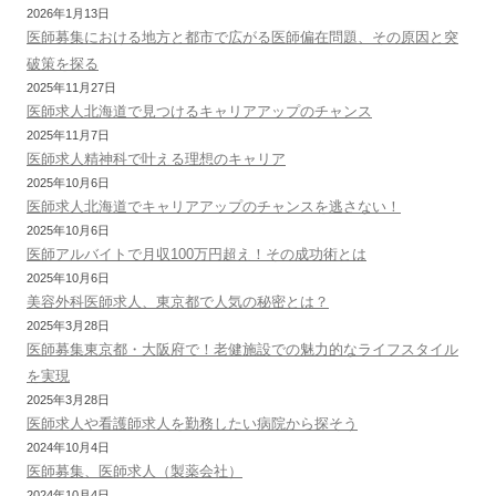
2026年1月13日
医師募集における地方と都市で広がる医師偏在問題、その原因と突
破策を探る
2025年11月27日
医師求人北海道で見つけるキャリアアップのチャンス
2025年11月7日
医師求人精神科で叶える理想のキャリア
2025年10月6日
医師求人北海道でキャリアアップのチャンスを逃さない！
2025年10月6日
医師アルバイトで月収100万円超え！その成功術とは
2025年10月6日
美容外科医師求人、東京都で人気の秘密とは？
2025年3月28日
医師募集東京都・大阪府で！老健施設での魅力的なライフスタイル
を実現
2025年3月28日
医師求人や看護師求人を勤務したい病院から探そう
2024年10月4日
医師募集、医師求人（製薬会社）
2024年10月4日