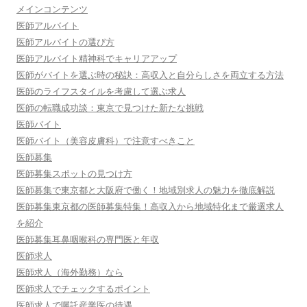
メインコンテンツ
医師アルバイト
医師アルバイトの選び方
医師アルバイト精神科でキャリアアップ
医師がバイトを選ぶ時の秘訣：高収入と自分らしさを両立する方法
医師のライフスタイルを考慮して選ぶ求人
医師の転職成功談：東京で見つけた新たな挑戦
医師バイト
医師バイト（美容皮膚科）で注意すべきこと
医師募集
医師募集スポットの見つけ方
医師募集で東京都と大阪府で働く！地域別求人の魅力を徹底解説
医師募集東京都の医師募集特集！高収入から地域特化まで厳選求人
を紹介
医師募集耳鼻咽喉科の専門医と年収
医師求人
医師求人（海外勤務）なら
医師求人でチェックするポイント
医師求人で嘱託産業医の待遇