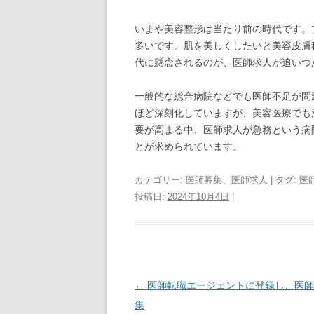
いまや美容整形は当たり前の時代です。
多いです。肌を美しくしたいと美容皮膚
代に懸念されるのが、医師求人が追いつ
一般的な総合病院などでも医師不足が問
ほど深刻化していますが、美容医療でも
要が高まる中、医師求人が急務という病
とが求められています。
カテゴリー:
医師募集
、
医師求人
| タグ:
医
投稿日:
2024年10月4日
|
投
←
医師転職エージェントに登録し、医師
稿
集