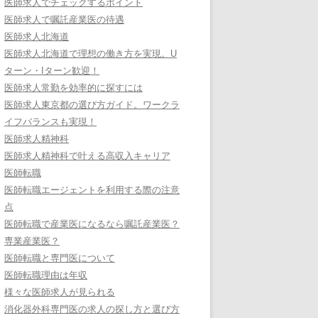
医師求人でチェックするポイント
医師求人で嘱託産業医の待遇
医師求人北海道
医師求人北海道で理想の働き方を実現。U
ターン・Iターン歓迎！
医師求人常勤を効率的に探すには
医師求人東京都の選び方ガイド。ワークラ
イフバランスも実現！
医師求人精神科
医師求人精神科で叶える高収入キャリア
医師転職
医師転職エージェントを利用する際の注意
点
医師転職で産業医になるなら嘱託産業医？
専業産業医？
医師転職と専門医について
医師転職理由は年収
様々な医師求人が見られる
消化器外科専門医の求人の探し方と選び方