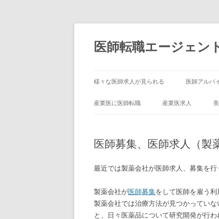
コ
ン
テ
医師転職エージェン
ン
ツ
へ
ス
キ
ッ
様々な医師求人が見られる
医師アルバ
プ
産業医に医師転職
産業医求人
美
医師募集、医師求人（製
最近では製薬会社が医師求人、募集を行
製薬会社が
医師募集
をして医師を雇う利
製薬会社では治療方法が見つかっていな
と、日々医薬品について研究開発が行わ