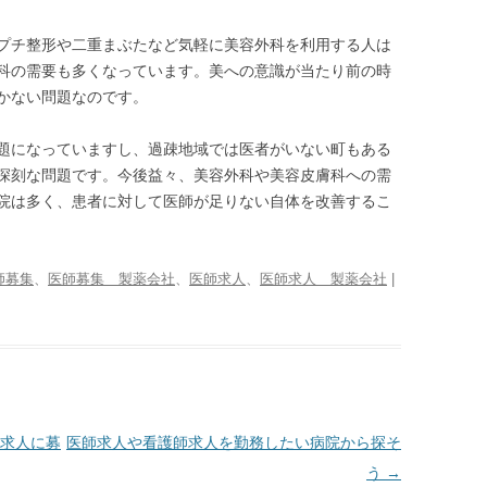
プチ整形や二重まぶたなど気軽に美容外科を利用する人は
科の需要も多くなっています。美への意識が当たり前の時
かない問題なのです。
題になっていますし、過疎地域では医者がいない町もある
深刻な問題です。今後益々、美容外科や美容皮膚科への需
院は多く、患者に対して医師が足りない自体を改善するこ
師募集
、
医師募集 製薬会社
、
医師求人
、
医師求人 製薬会社
|
求人に募
医師求人や看護師求人を勤務したい病院から探そ
う
→