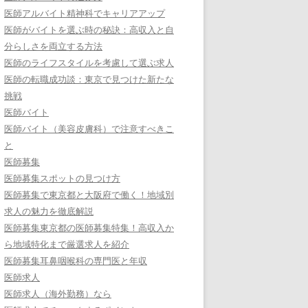
医師アルバイト精神科でキャリアアップ
医師がバイトを選ぶ時の秘訣：高収入と自
分らしさを両立する方法
医師のライフスタイルを考慮して選ぶ求人
医師の転職成功談：東京で見つけた新たな
挑戦
医師バイト
医師バイト（美容皮膚科）で注意すべきこ
と
医師募集
医師募集スポットの見つけ方
医師募集で東京都と大阪府で働く！地域別
求人の魅力を徹底解説
医師募集東京都の医師募集特集！高収入か
ら地域特化まで厳選求人を紹介
医師募集耳鼻咽喉科の専門医と年収
医師求人
医師求人（海外勤務）なら