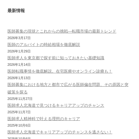
ナ
最新情報
ビ
ゲ
ー
医師募集の現状とこれからの挑戦—転職市場の最新トレンド
2026年3月17日
シ
医師のアルバイトの時給相場を徹底解説
ョ
2026年1月29日
ン
医師求人を東京都で探す前に知っておきたい基礎知識
2026年1月14日
医師転職事情を徹底解説。在宅医療やオンライン診療も！
2026年1月13日
医師募集における地方と都市で広がる医師偏在問題、その原因と突
破策を探る
2025年11月27日
医師求人北海道で見つけるキャリアアップのチャンス
2025年11月7日
医師求人精神科で叶える理想のキャリア
2025年10月6日
医師求人北海道でキャリアアップのチャンスを逃さない！
2025年10月6日