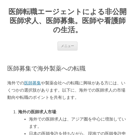
コ
ン
医師転職エージェントによる非公開
テ
ン
ツ
医師求人、医師募集。医師や看護師
へ
ス
の生活。
キ
ッ
プ
メニュー
医師募集で海外製薬への転職
海外での
医師募集
や製薬会社への転職に興味がある方には、い
くつかの選択肢があります。以下に、海外での医師求人の市場
動向や転職のポイントを共有します。
海外の医師求人市場
:
海外での医師求人は、アジア圏を中心に増加してい
ます。
日本の医師免許を持ちながら、現地での医師免許申