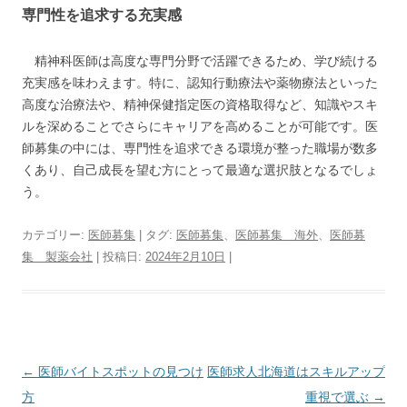
専門性を追求する充実感
精神科医師は高度な専門分野で活躍できるため、学び続ける
充実感を味わえます。特に、認知行動療法や薬物療法といった
高度な治療法や、精神保健指定医の資格取得など、知識やスキ
ルを深めることでさらにキャリアを高めることが可能です。医
師募集の中には、専門性を追求できる環境が整った職場が数多
くあり、自己成長を望む方にとって最適な選択肢となるでしょ
う。
カテゴリー:
医師募集
| タグ:
医師募集
、
医師募集 海外
、
医師募
集 製薬会社
| 投稿日:
2024年2月10日
|
投
←
医師バイトスポットの見つけ
医師求人北海道はスキルアップ
稿
方
重視で選ぶ
→