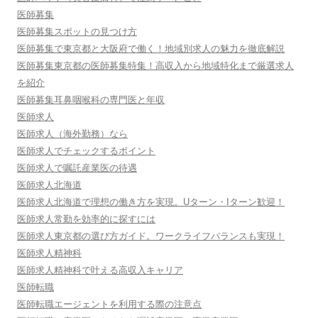
医師募集
医師募集スポットの見つけ方
医師募集で東京都と大阪府で働く！地域別求人の魅力を徹底解説
医師募集東京都の医師募集特集！高収入から地域特化まで厳選求人
を紹介
医師募集耳鼻咽喉科の専門医と年収
医師求人
医師求人（海外勤務）なら
医師求人でチェックするポイント
医師求人で嘱託産業医の待遇
医師求人北海道
医師求人北海道で理想の働き方を実現。Uターン・Iターン歓迎！
医師求人常勤を効率的に探すには
医師求人東京都の選び方ガイド。ワークライフバランスも実現！
医師求人精神科
医師求人精神科で叶える高収入キャリア
医師転職
医師転職エージェントを利用する際の注意点