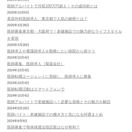
医師アルバイトで月収100万円超え！その成功術とは
2025年10月6日
美容外科医師求人、東京都で人気の秘密とは？
2025年3月28日
医師募集東京都・大阪府で！老健施設での魅力的なライフスタイル
を実現
2025年3月28日
医師求人や看護師求人を勤務したい病院から探そう
2024年10月4日
医師募集、医師求人（製薬会社）
2024年10月4日
医師転職エージェントに登録し、医師求人に募集
2024年10月4日
医師転職活動はスマートフォンで
2024年10月4日
医師アルバイトで老健施設へ！必要な資格とその魅力を解説
2024年9月18日
医師バイト：老健施設での働き方と気になる待遇まとめ
2024年9月9日
医師募集で母体保護法指定医はなぜ有利？