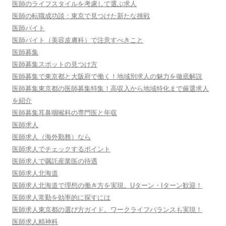
医師のライフスタイルを考慮して選ぶ求人
医師の転職成功談：東京で見つけた新たな挑戦
医師バイト
医師バイト（美容皮膚科）で注意すべきこと
医師募集
医師募集スポットの見つけ方
医師募集で東京都と大阪府で働く！地域別求人の魅力を徹底解説
医師募集東京都の医師募集特集！高収入から地域特化まで厳選求人
を紹介
医師募集耳鼻咽喉科の専門医と年収
医師求人
医師求人（海外勤務）なら
医師求人でチェックするポイント
医師求人で嘱託産業医の待遇
医師求人北海道
医師求人北海道で理想の働き方を実現。Uターン・Iターン歓迎！
医師求人常勤を効率的に探すには
医師求人東京都の選び方ガイド。ワークライフバランスも実現！
医師求人精神科