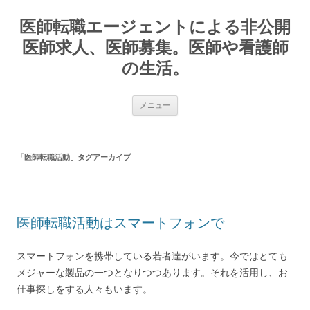
コ
ン
医師転職エージェントによる非公開
テ
ン
ツ
医師求人、医師募集。医師や看護師
へ
ス
の生活。
キ
ッ
プ
メニュー
「
医師転職活動
」タグアーカイブ
医師転職活動はスマートフォンで
スマートフォンを携帯している若者達がいます。今ではとても
メジャーな製品の一つとなりつつあります。それを活用し、お
仕事探しをする人々もいます。