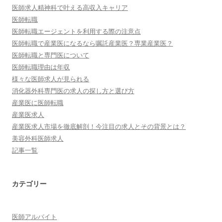
医師求人精神科で叶える高収入キャリア
医師転職
医師転職エージェントを利用する際の注意点
医師転職で産業医になるなら嘱託産業医？専業産業医？
医師転職と専門医について
医師転職理由は年収
様々な医師求人が見られる
消化器外科専門医の求人の探し方と選び方
産業医に医師転職
産業医求人
産業医求人市場を徹底解剖！今注目の求人とその背景とは？
美容外科医師求人
記事一覧
カテゴリー
医師アルバイト